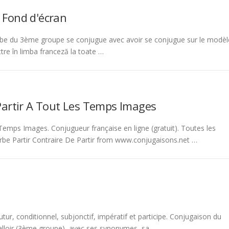
 Fond d'écran
be du 3ème groupe se conjugue avec avoir se conjugue sur le modèl
tre în limba franceză la toate …
Partir A Tout Les Temps Images
emps Images. Conjugueur française en ligne (gratuit). Toutes les
rbe Partir Contraire De Partir from www.conjugaisons.net …
tur, conditionnel, subjonctif, impératif et participe. Conjugaison du
 falloir (3ème groupe), avec ses synonymes, sa …