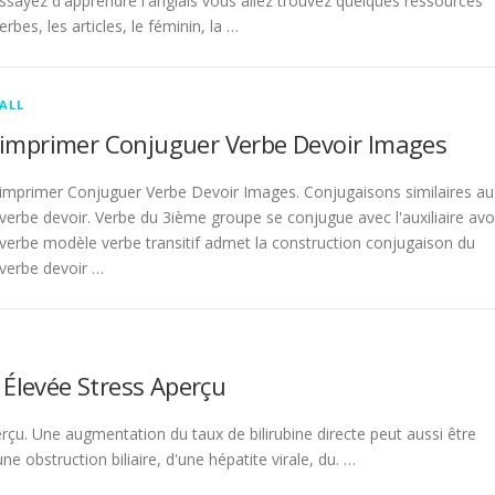
sayez d'apprendre l'anglais vous allez trouvez quelques ressources
rbes, les articles, le féminin, la …
ALL
imprimer Conjuguer Verbe Devoir Images
imprimer Conjuguer Verbe Devoir Images. Conjugaisons similaires au
verbe devoir. Verbe du 3ième groupe se conjugue avec l'auxiliaire avo
verbe modèle verbe transitif admet la construction conjugaison du
verbe devoir …
 Élevée Stress Aperçu
rçu. Une augmentation du taux de bilirubine directe peut aussi être
 obstruction biliaire, d'une hépatite virale, du. …