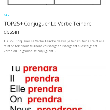
ALL
TOP25+ Conjuguer Le Verbe Teindre
dessin
TOP25+ Conjuguer Le Verbe Teindre dessin. Je teins tu teins il teint elle
teint on teint nous teignons vous teignez ils teignent elles teignent.
Verbe du 3e groupe se conjuguant …