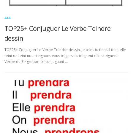
ALL
TOP25+ Conjuguer Le Verbe Teindre
dessin
TOP25+ Conjuguer Le Verbe Teindre dessin. Je teins tu teins il teint elle
teint on teint nous teignons vous teignez ils teignent elles teignent.
Verbe du 3e groupe se conjuguant …