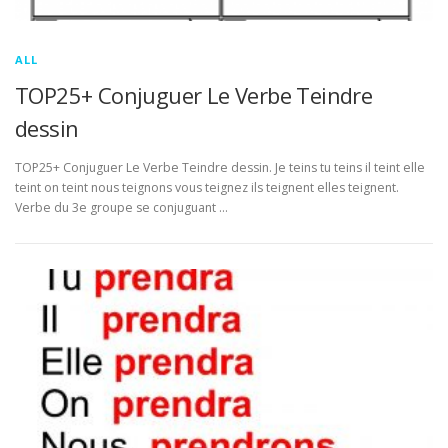
ALL
TOP25+ Conjuguer Le Verbe Teindre
dessin
TOP25+ Conjuguer Le Verbe Teindre dessin. Je teins tu teins il teint elle
teint on teint nous teignons vous teignez ils teignent elles teignent.
Verbe du 3e groupe se conjuguant …