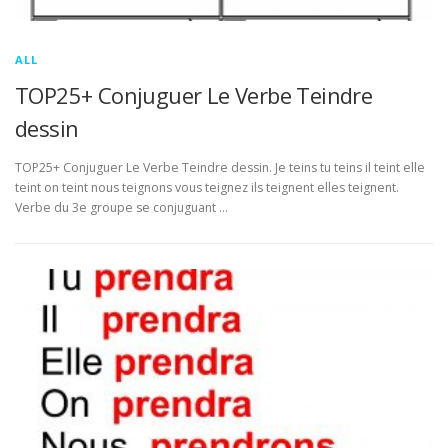
ALL
TOP25+ Conjuguer Le Verbe Teindre
dessin
TOP25+ Conjuguer Le Verbe Teindre dessin. Je teins tu teins il teint elle
teint on teint nous teignons vous teignez ils teignent elles teignent.
Verbe du 3e groupe se conjuguant …