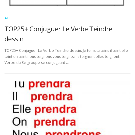
ALL
TOP25+ Conjuguer Le Verbe Teindre
dessin
TOP25+ Conjuguer Le Verbe Teindre dessin. Je teins tu teins il teint elle
teint on teint nous teignons vous teignez ils teignent elles teignent.
Verbe du 3e groupe se conjuguant …