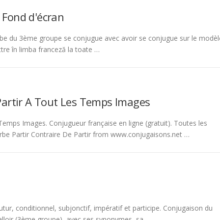
 Fond d'écran
be du 3ème groupe se conjugue avec avoir se conjugue sur le modèl
tre în limba franceză la toate …
Partir A Tout Les Temps Images
emps Images. Conjugueur française en ligne (gratuit). Toutes les
rbe Partir Contraire De Partir from www.conjugaisons.net …
tur, conditionnel, subjonctif, impératif et participe. Conjugaison du
 falloir (3ème groupe), avec ses synonymes, sa …