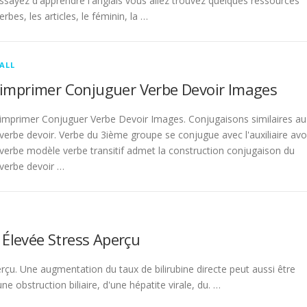
sayez d'apprendre l'anglais vous allez trouvez quelques ressources
rbes, les articles, le féminin, la …
ALL
imprimer Conjuguer Verbe Devoir Images
imprimer Conjuguer Verbe Devoir Images. Conjugaisons similaires au
verbe devoir. Verbe du 3ième groupe se conjugue avec l'auxiliaire avo
verbe modèle verbe transitif admet la construction conjugaison du
verbe devoir …
 Élevée Stress Aperçu
rçu. Une augmentation du taux de bilirubine directe peut aussi être
 obstruction biliaire, d'une hépatite virale, du. …