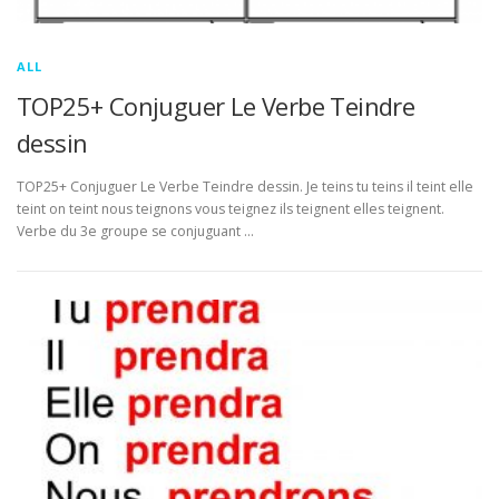
ALL
TOP25+ Conjuguer Le Verbe Teindre
dessin
TOP25+ Conjuguer Le Verbe Teindre dessin. Je teins tu teins il teint elle
teint on teint nous teignons vous teignez ils teignent elles teignent.
Verbe du 3e groupe se conjuguant …