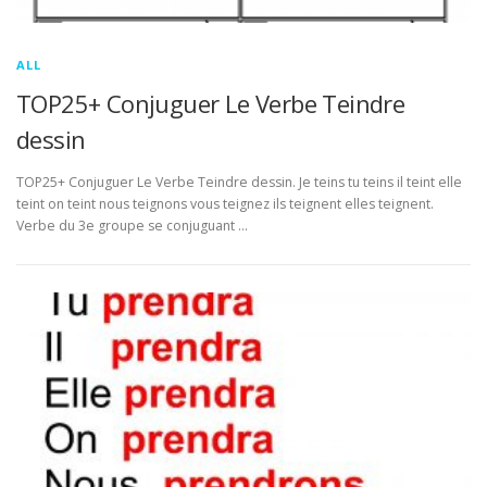
ALL
TOP25+ Conjuguer Le Verbe Teindre
dessin
TOP25+ Conjuguer Le Verbe Teindre dessin. Je teins tu teins il teint elle
teint on teint nous teignons vous teignez ils teignent elles teignent.
Verbe du 3e groupe se conjuguant …