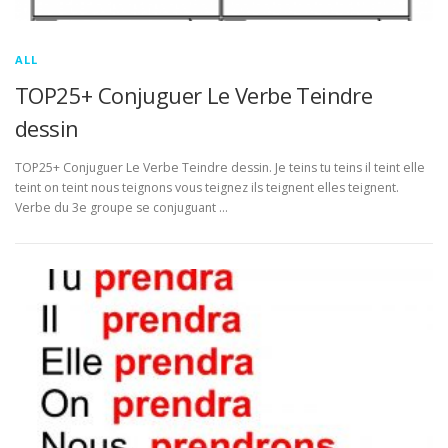
ALL
TOP25+ Conjuguer Le Verbe Teindre
dessin
TOP25+ Conjuguer Le Verbe Teindre dessin. Je teins tu teins il teint elle
teint on teint nous teignons vous teignez ils teignent elles teignent.
Verbe du 3e groupe se conjuguant …