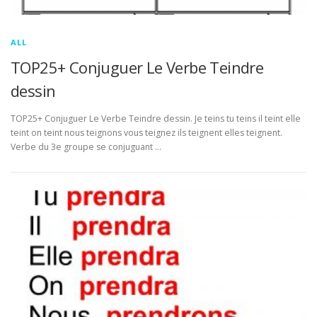
ALL
TOP25+ Conjuguer Le Verbe Teindre
dessin
TOP25+ Conjuguer Le Verbe Teindre dessin. Je teins tu teins il teint elle
teint on teint nous teignons vous teignez ils teignent elles teignent.
Verbe du 3e groupe se conjuguant …