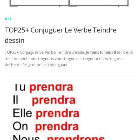
ALL
TOP25+ Conjuguer Le Verbe Teindre
dessin
TOP25+ Conjuguer Le Verbe Teindre dessin. Je teins tu teins il teint elle
teint on teint nous teignons vous teignez ils teignent elles teignent.
Verbe du 3e groupe se conjuguant …