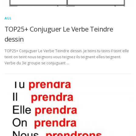
ALL
TOP25+ Conjuguer Le Verbe Teindre
dessin
TOP25+ Conjuguer Le Verbe Teindre dessin. Je teins tu teins il teint elle
teint on teint nous teignons vous teignez ils teignent elles teignent.
Verbe du 3e groupe se conjuguant …