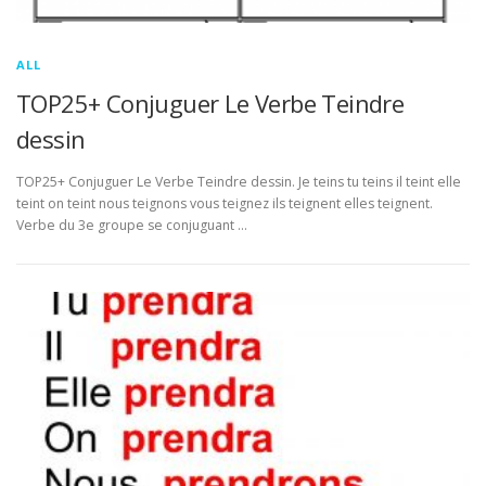
ALL
TOP25+ Conjuguer Le Verbe Teindre
dessin
TOP25+ Conjuguer Le Verbe Teindre dessin. Je teins tu teins il teint elle
teint on teint nous teignons vous teignez ils teignent elles teignent.
Verbe du 3e groupe se conjuguant …