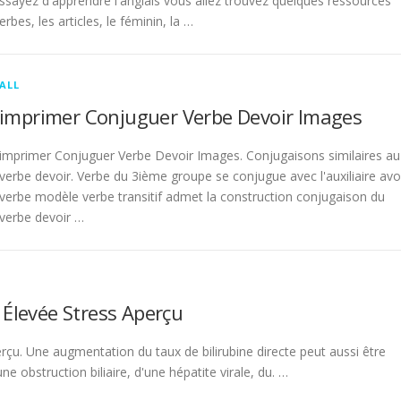
sayez d'apprendre l'anglais vous allez trouvez quelques ressources
rbes, les articles, le féminin, la …
ALL
imprimer Conjuguer Verbe Devoir Images
imprimer Conjuguer Verbe Devoir Images. Conjugaisons similaires au
verbe devoir. Verbe du 3ième groupe se conjugue avec l'auxiliaire avo
verbe modèle verbe transitif admet la construction conjugaison du
verbe devoir …
 Élevée Stress Aperçu
rçu. Une augmentation du taux de bilirubine directe peut aussi être
 obstruction biliaire, d'une hépatite virale, du. …