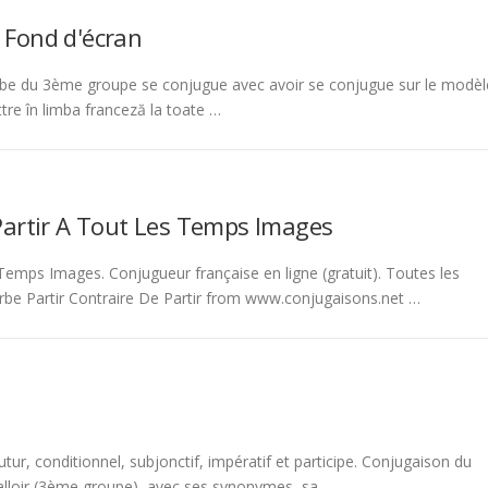
 Fond d'écran
be du 3ème groupe se conjugue avec avoir se conjugue sur le modèl
tre în limba franceză la toate …
Partir A Tout Les Temps Images
emps Images. Conjugueur française en ligne (gratuit). Toutes les
rbe Partir Contraire De Partir from www.conjugaisons.net …
tur, conditionnel, subjonctif, impératif et participe. Conjugaison du
 falloir (3ème groupe), avec ses synonymes, sa …