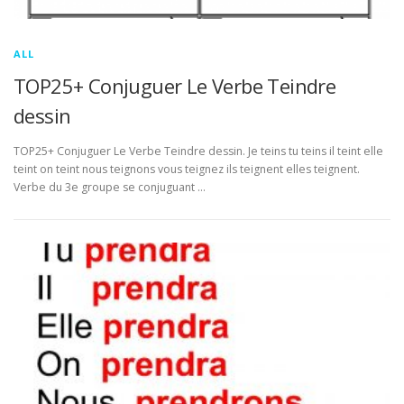
ALL
TOP25+ Conjuguer Le Verbe Teindre
dessin
TOP25+ Conjuguer Le Verbe Teindre dessin. Je teins tu teins il teint elle
teint on teint nous teignons vous teignez ils teignent elles teignent.
Verbe du 3e groupe se conjuguant …