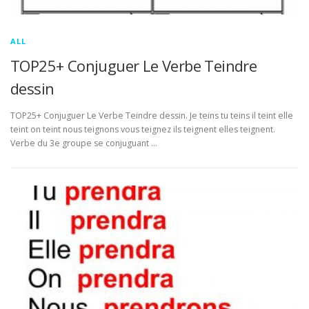
ALL
TOP25+ Conjuguer Le Verbe Teindre
dessin
TOP25+ Conjuguer Le Verbe Teindre dessin. Je teins tu teins il teint elle
teint on teint nous teignons vous teignez ils teignent elles teignent.
Verbe du 3e groupe se conjuguant …