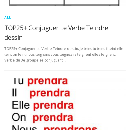
ALL
TOP25+ Conjuguer Le Verbe Teindre
dessin
TOP25+ Conjuguer Le Verbe Teindre dessin. Je teins tu teins il teint elle
teint on teint nous teignons vous teignez ils teignent elles teignent.
Verbe du 3e groupe se conjuguant …