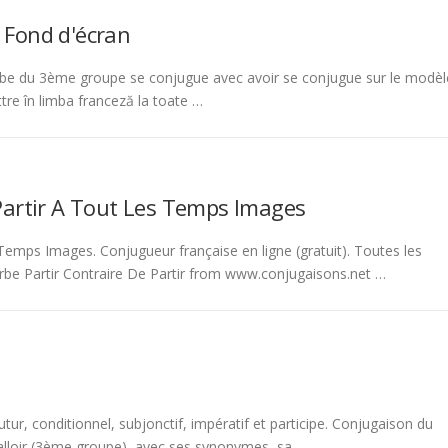
 Fond d'écran
be du 3ème groupe se conjugue avec avoir se conjugue sur le modèl
tre în limba franceză la toate …
Partir A Tout Les Temps Images
emps Images. Conjugueur française en ligne (gratuit). Toutes les
rbe Partir Contraire De Partir from www.conjugaisons.net …
tur, conditionnel, subjonctif, impératif et participe. Conjugaison du
 falloir (3ème groupe), avec ses synonymes, sa …