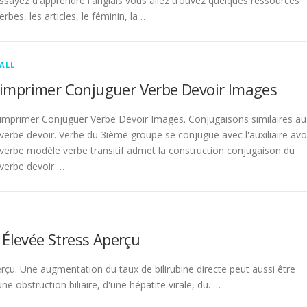
sayez d'apprendre l'anglais vous allez trouvez quelques ressources
rbes, les articles, le féminin, la …
ALL
imprimer Conjuguer Verbe Devoir Images
imprimer Conjuguer Verbe Devoir Images. Conjugaisons similaires au
verbe devoir. Verbe du 3ième groupe se conjugue avec l'auxiliaire avo
verbe modèle verbe transitif admet la construction conjugaison du
verbe devoir …
 Élevée Stress Aperçu
rçu. Une augmentation du taux de bilirubine directe peut aussi être
 obstruction biliaire, d'une hépatite virale, du. …