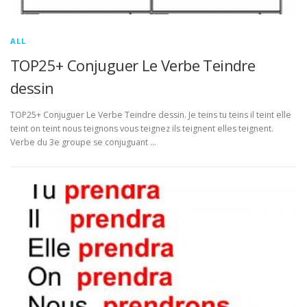
ALL
TOP25+ Conjuguer Le Verbe Teindre
dessin
TOP25+ Conjuguer Le Verbe Teindre dessin. Je teins tu teins il teint elle
teint on teint nous teignons vous teignez ils teignent elles teignent.
Verbe du 3e groupe se conjuguant …