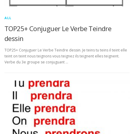
ALL
TOP25+ Conjuguer Le Verbe Teindre
dessin
TOP25+ Conjuguer Le Verbe Teindre dessin. Je teins tu teins il teint elle
teint on teint nous teignons vous teignez ils teignent elles teignent.
Verbe du 3e groupe se conjuguant …