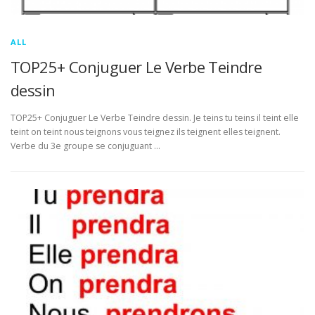
ALL
TOP25+ Conjuguer Le Verbe Teindre
dessin
TOP25+ Conjuguer Le Verbe Teindre dessin. Je teins tu teins il teint elle
teint on teint nous teignons vous teignez ils teignent elles teignent.
Verbe du 3e groupe se conjuguant …