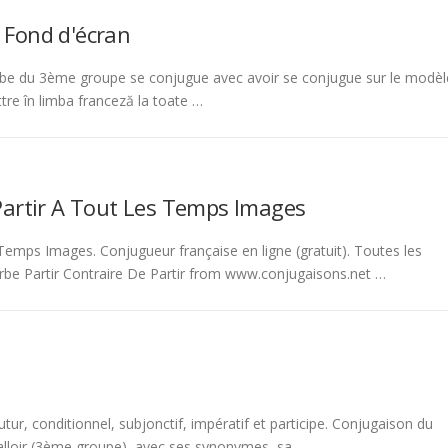
 Fond d'écran
be du 3ème groupe se conjugue avec avoir se conjugue sur le modèl
tre în limba franceză la toate …
Partir A Tout Les Temps Images
emps Images. Conjugueur française en ligne (gratuit). Toutes les
rbe Partir Contraire De Partir from www.conjugaisons.net …
tur, conditionnel, subjonctif, impératif et participe. Conjugaison du
 falloir (3ème groupe), avec ses synonymes, sa …