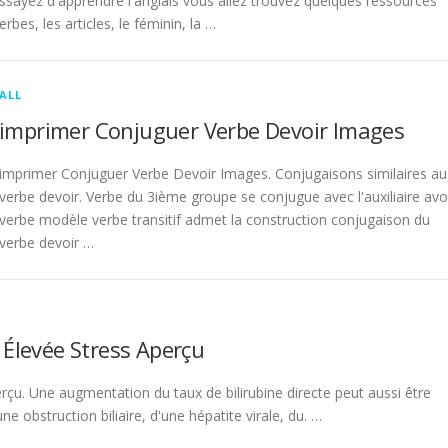
sayez d'apprendre l'anglais vous allez trouvez quelques ressources
rbes, les articles, le féminin, la …
ALL
imprimer Conjuguer Verbe Devoir Images
imprimer Conjuguer Verbe Devoir Images. Conjugaisons similaires au
verbe devoir. Verbe du 3ième groupe se conjugue avec l'auxiliaire avo
verbe modèle verbe transitif admet la construction conjugaison du
verbe devoir …
 Élevée Stress Aperçu
rçu. Une augmentation du taux de bilirubine directe peut aussi être
 obstruction biliaire, d'une hépatite virale, du. …