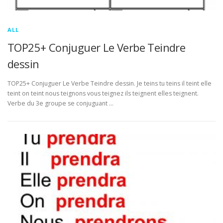
ALL
TOP25+ Conjuguer Le Verbe Teindre
dessin
TOP25+ Conjuguer Le Verbe Teindre dessin. Je teins tu teins il teint elle
teint on teint nous teignons vous teignez ils teignent elles teignent.
Verbe du 3e groupe se conjuguant …