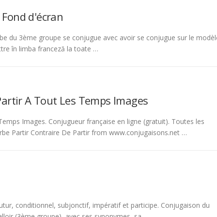
 Fond d'écran
be du 3ème groupe se conjugue avec avoir se conjugue sur le modèl
tre în limba franceză la toate …
Partir A Tout Les Temps Images
emps Images. Conjugueur française en ligne (gratuit). Toutes les
rbe Partir Contraire De Partir from www.conjugaisons.net …
tur, conditionnel, subjonctif, impératif et participe. Conjugaison du
 falloir (3ème groupe), avec ses synonymes, sa …