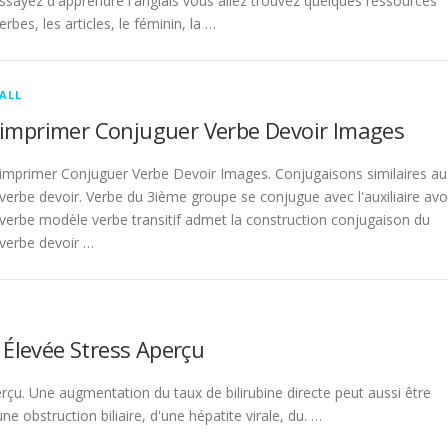
sayez d'apprendre l'anglais vous allez trouvez quelques ressources
rbes, les articles, le féminin, la …
ALL
imprimer Conjuguer Verbe Devoir Images
imprimer Conjuguer Verbe Devoir Images. Conjugaisons similaires au
verbe devoir. Verbe du 3ième groupe se conjugue avec l'auxiliaire avo
verbe modèle verbe transitif admet la construction conjugaison du
verbe devoir …
 Élevée Stress Aperçu
rçu. Une augmentation du taux de bilirubine directe peut aussi être
 obstruction biliaire, d'une hépatite virale, du. …