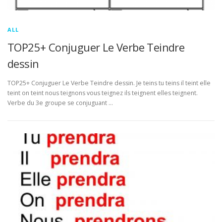
ALL
TOP25+ Conjuguer Le Verbe Teindre
dessin
TOP25+ Conjuguer Le Verbe Teindre dessin. Je teins tu teins il teint elle
teint on teint nous teignons vous teignez ils teignent elles teignent.
Verbe du 3e groupe se conjuguant …