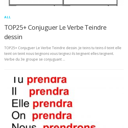
ALL
TOP25+ Conjuguer Le Verbe Teindre
dessin
TOP25+ Conjuguer Le Verbe Teindre dessin. Je teins tu teins il teint elle
teint on teint nous teignons vous teignez ils teignent elles teignent.
Verbe du 3e groupe se conjuguant …