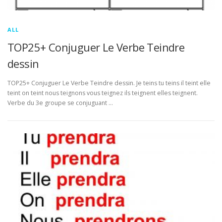
ALL
TOP25+ Conjuguer Le Verbe Teindre
dessin
TOP25+ Conjuguer Le Verbe Teindre dessin. Je teins tu teins il teint elle
teint on teint nous teignons vous teignez ils teignent elles teignent.
Verbe du 3e groupe se conjuguant …