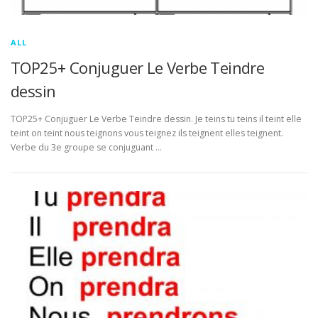
ALL
TOP25+ Conjuguer Le Verbe Teindre
dessin
TOP25+ Conjuguer Le Verbe Teindre dessin. Je teins tu teins il teint elle
teint on teint nous teignons vous teignez ils teignent elles teignent.
Verbe du 3e groupe se conjuguant …