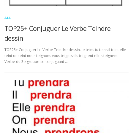
ALL
TOP25+ Conjuguer Le Verbe Teindre
dessin
TOP25+ Conjuguer Le Verbe Teindre dessin. Je teins tu teins il teint elle
teint on teint nous teignons vous teignez ils teignent elles teignent.
Verbe du 3e groupe se conjuguant …