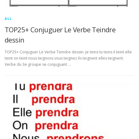
ALL
TOP25+ Conjuguer Le Verbe Teindre
dessin
TOP25+ Conjuguer Le Verbe Teindre dessin. Je teins tu teins il teint elle
teint on teint nous teignons vous teignez ils teignent elles teignent.
Verbe du 3e groupe se conjuguant …