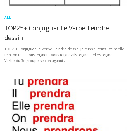
ALL
TOP25+ Conjuguer Le Verbe Teindre
dessin
TOP25+ Conjuguer Le Verbe Teindre dessin. Je teins tu teins il teint elle
teint on teint nous teignons vous teignez ils teignent elles teignent.
Verbe du 3e groupe se conjuguant …