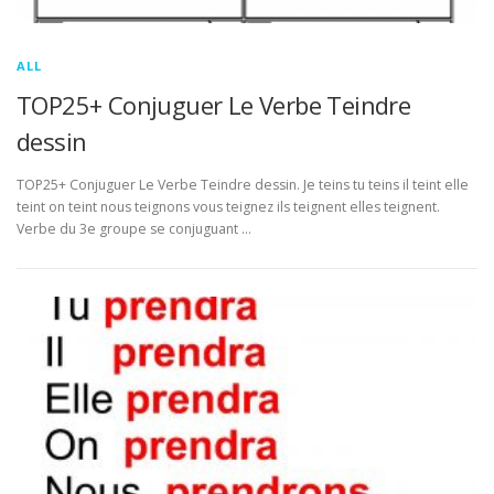
ALL
TOP25+ Conjuguer Le Verbe Teindre
dessin
TOP25+ Conjuguer Le Verbe Teindre dessin. Je teins tu teins il teint elle
teint on teint nous teignons vous teignez ils teignent elles teignent.
Verbe du 3e groupe se conjuguant …