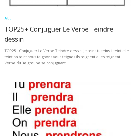
ALL
TOP25+ Conjuguer Le Verbe Teindre
dessin
TOP25+ Conjuguer Le Verbe Teindre dessin. Je teins tu teins il teint elle
teint on teint nous teignons vous teignez ils teignent elles teignent.
Verbe du 3e groupe se conjuguant …