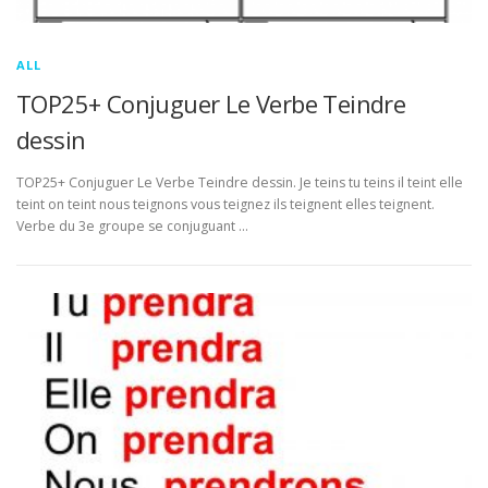
ALL
TOP25+ Conjuguer Le Verbe Teindre
dessin
TOP25+ Conjuguer Le Verbe Teindre dessin. Je teins tu teins il teint elle
teint on teint nous teignons vous teignez ils teignent elles teignent.
Verbe du 3e groupe se conjuguant …