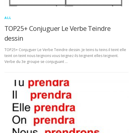
ALL
TOP25+ Conjuguer Le Verbe Teindre
dessin
TOP25+ Conjuguer Le Verbe Teindre dessin. Je teins tu teins il teint elle
teint on teint nous teignons vous teignez ils teignent elles teignent.
Verbe du 3e groupe se conjuguant …