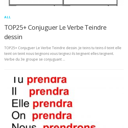
ALL
TOP25+ Conjuguer Le Verbe Teindre
dessin
TOP25+ Conjuguer Le Verbe Teindre dessin. Je teins tu teins il teint elle
teint on teint nous teignons vous teignez ils teignent elles teignent.
Verbe du 3e groupe se conjuguant …