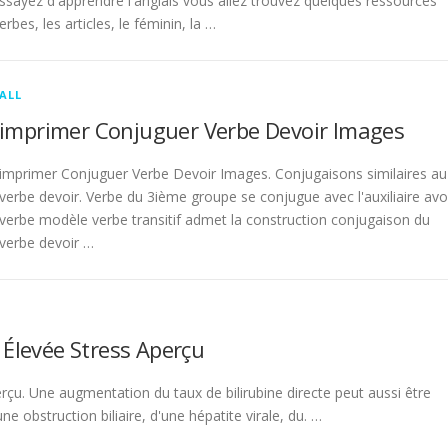
sayez d'apprendre l'anglais vous allez trouvez quelques ressources
rbes, les articles, le féminin, la …
ALL
imprimer Conjuguer Verbe Devoir Images
imprimer Conjuguer Verbe Devoir Images. Conjugaisons similaires au
verbe devoir. Verbe du 3ième groupe se conjugue avec l'auxiliaire avo
verbe modèle verbe transitif admet la construction conjugaison du
verbe devoir …
 Élevée Stress Aperçu
rçu. Une augmentation du taux de bilirubine directe peut aussi être
 obstruction biliaire, d'une hépatite virale, du. …