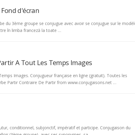
 Fond d'écran
be du 3ème groupe se conjugue avec avoir se conjugue sur le modèl
tre în limba franceză la toate …
Partir A Tout Les Temps Images
emps Images. Conjugueur française en ligne (gratuit). Toutes les
rbe Partir Contraire De Partir from www.conjugaisons.net …
tur, conditionnel, subjonctif, impératif et participe. Conjugaison du
 falloir (3ème groupe), avec ses synonymes, sa …