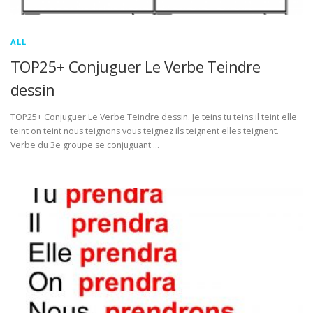
ALL
TOP25+ Conjuguer Le Verbe Teindre
dessin
TOP25+ Conjuguer Le Verbe Teindre dessin. Je teins tu teins il teint elle
teint on teint nous teignons vous teignez ils teignent elles teignent.
Verbe du 3e groupe se conjuguant …