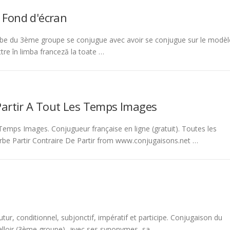
 Fond d'écran
be du 3ème groupe se conjugue avec avoir se conjugue sur le modèl
tre în limba franceză la toate …
Partir A Tout Les Temps Images
emps Images. Conjugueur française en ligne (gratuit). Toutes les
rbe Partir Contraire De Partir from www.conjugaisons.net …
tur, conditionnel, subjonctif, impératif et participe. Conjugaison du
 falloir (3ème groupe), avec ses synonymes, sa …