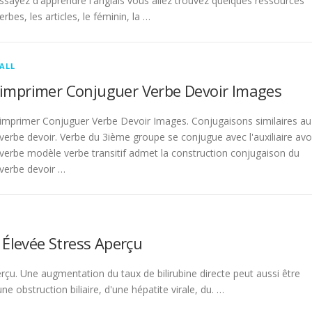
sayez d'apprendre l'anglais vous allez trouvez quelques ressources
rbes, les articles, le féminin, la …
ALL
imprimer Conjuguer Verbe Devoir Images
imprimer Conjuguer Verbe Devoir Images. Conjugaisons similaires au
verbe devoir. Verbe du 3ième groupe se conjugue avec l'auxiliaire avo
verbe modèle verbe transitif admet la construction conjugaison du
verbe devoir …
 Élevée Stress Aperçu
rçu. Une augmentation du taux de bilirubine directe peut aussi être
 obstruction biliaire, d'une hépatite virale, du. …