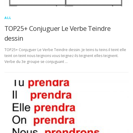
ALL
TOP25+ Conjuguer Le Verbe Teindre
dessin
TOP25+ Conjuguer Le Verbe Teindre dessin. Je teins tu teins il teint elle
teint on teint nous teignons vous teignez ils teignent elles teignent.
Verbe du 3e groupe se conjuguant …