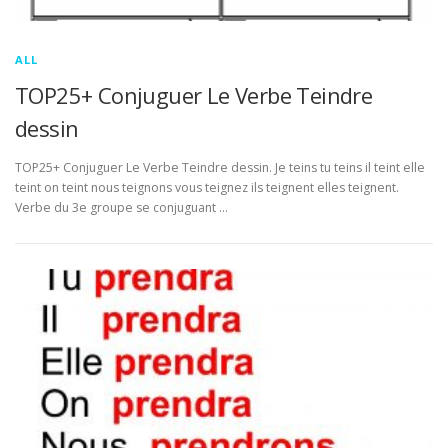
ALL
TOP25+ Conjuguer Le Verbe Teindre
dessin
TOP25+ Conjuguer Le Verbe Teindre dessin. Je teins tu teins il teint elle
teint on teint nous teignons vous teignez ils teignent elles teignent.
Verbe du 3e groupe se conjuguant …