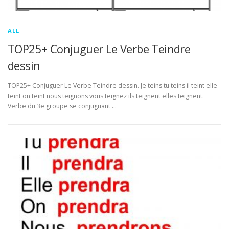
ALL
TOP25+ Conjuguer Le Verbe Teindre
dessin
TOP25+ Conjuguer Le Verbe Teindre dessin. Je teins tu teins il teint elle
teint on teint nous teignons vous teignez ils teignent elles teignent.
Verbe du 3e groupe se conjuguant …