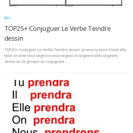
ALL
TOP25+ Conjuguer Le Verbe Teindre
dessin
TOP25+ Conjuguer Le Verbe Teindre dessin. Je teins tu teins il teint elle
teint on teint nous teignons vous teignez ils teignent elles teignent.
Verbe du 3e groupe se conjuguant …