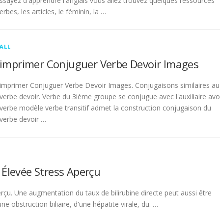
sayez d'apprendre l'anglais vous allez trouvez quelques ressources
rbes, les articles, le féminin, la …
ALL
imprimer Conjuguer Verbe Devoir Images
imprimer Conjuguer Verbe Devoir Images. Conjugaisons similaires au
verbe devoir. Verbe du 3ième groupe se conjugue avec l'auxiliaire avo
verbe modèle verbe transitif admet la construction conjugaison du
verbe devoir …
 Élevée Stress Aperçu
rçu. Une augmentation du taux de bilirubine directe peut aussi être
 obstruction biliaire, d'une hépatite virale, du. …