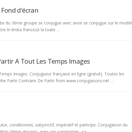
 Fond d'écran
be du 3ème groupe se conjugue avec avoir se conjugue sur le modèl
tre în limba franceză la toate …
Partir A Tout Les Temps Images
emps Images. Conjugueur française en ligne (gratuit). Toutes les
rbe Partir Contraire De Partir from www.conjugaisons.net …
tur, conditionnel, subjonctif, impératif et participe. Conjugaison du
 falloir (3ème groupe), avec ses synonymes, sa …