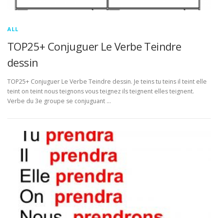
ALL
TOP25+ Conjuguer Le Verbe Teindre
dessin
TOP25+ Conjuguer Le Verbe Teindre dessin. Je teins tu teins il teint elle
teint on teint nous teignons vous teignez ils teignent elles teignent.
Verbe du 3e groupe se conjuguant …