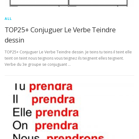
ALL
TOP25+ Conjuguer Le Verbe Teindre
dessin
TOP25+ Conjuguer Le Verbe Teindre dessin. Je teins tu teins il teint elle
teint on teint nous teignons vous teignez ils teignent elles teignent.
Verbe du 3e groupe se conjuguant …