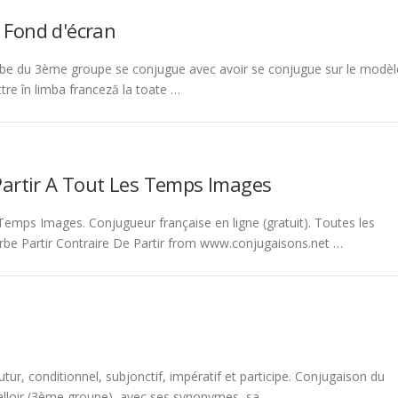
 Fond d'écran
be du 3ème groupe se conjugue avec avoir se conjugue sur le modèl
tre în limba franceză la toate …
Partir A Tout Les Temps Images
emps Images. Conjugueur française en ligne (gratuit). Toutes les
rbe Partir Contraire De Partir from www.conjugaisons.net …
tur, conditionnel, subjonctif, impératif et participe. Conjugaison du
 falloir (3ème groupe), avec ses synonymes, sa …