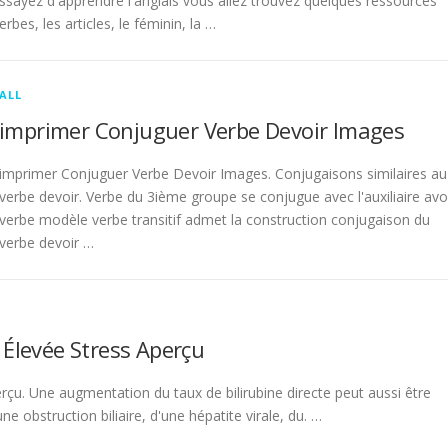
sayez d'apprendre l'anglais vous allez trouvez quelques ressources
rbes, les articles, le féminin, la …
ALL
imprimer Conjuguer Verbe Devoir Images
imprimer Conjuguer Verbe Devoir Images. Conjugaisons similaires au
verbe devoir. Verbe du 3ième groupe se conjugue avec l'auxiliaire avo
verbe modèle verbe transitif admet la construction conjugaison du
verbe devoir …
 Élevée Stress Aperçu
rçu. Une augmentation du taux de bilirubine directe peut aussi être
 obstruction biliaire, d'une hépatite virale, du. …