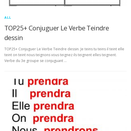
ALL
TOP25+ Conjuguer Le Verbe Teindre
dessin
TOP25+ Conjuguer Le Verbe Teindre dessin. Je teins tu teins il teint elle
teint on teint nous teignons vous teignez ils teignent elles teignent.
Verbe du 3e groupe se conjuguant …