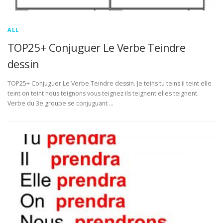
ALL
TOP25+ Conjuguer Le Verbe Teindre
dessin
TOP25+ Conjuguer Le Verbe Teindre dessin. Je teins tu teins il teint elle
teint on teint nous teignons vous teignez ils teignent elles teignent.
Verbe du 3e groupe se conjuguant …